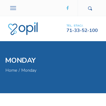
TEL. STACJ.
71-33-52-100
MONDAY
Home
/
Monday