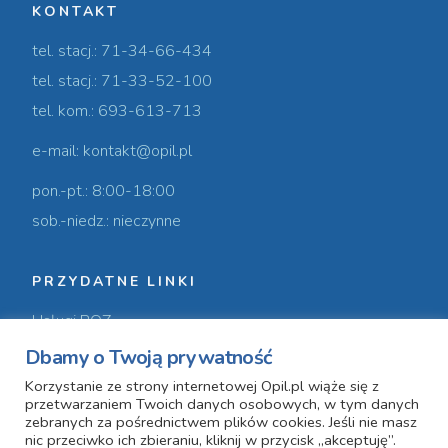
KONTAKT
tel. stacj.: 71-34-66-434
tel. stacj.: 71-33-52-100
tel. kom.: 693-613-713
e-mail: kontakt@opil.pl
pon.-pt.: 8:00-18:00
sob.-niedz.: nieczynne
PRZYDATNE LINKI
Usługi POZ
Dbamy o Twoją prywatność
Usługi prywatne
Korzystanie ze strony internetowej Opil.pl wiąże się z
Nasz zespół
przetwarzaniem Twoich danych osobowych, w tym danych
zebranych za pośrednictwem plików cookies. Jeśli nie masz
nic przeciwko ich zbieraniu, kliknij w przycisk „akceptuję”.
O nas