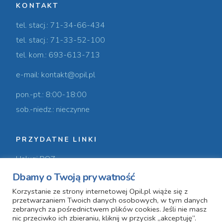
KONTAKT
tel. stacj.: 71-34-66-434
tel. stacj.: 71-33-52-100
tel. kom.: 693-613-713
e-mail: kontakt@opil.pl
pon.-pt.: 8:00-18:00
sob.-niedz.: nieczynne
PRZYDATNE LINKI
Usługi POZ
Dbamy o Twoją prywatność
Usługi prywatne
Korzystanie ze strony internetowej Opil.pl wiąże się z
Nasz zespół
przetwarzaniem Twoich danych osobowych, w tym danych
zebranych za pośrednictwem plików cookies. Jeśli nie masz
nic przeciwko ich zbieraniu, kliknij w przycisk „akceptuję”.
O nas