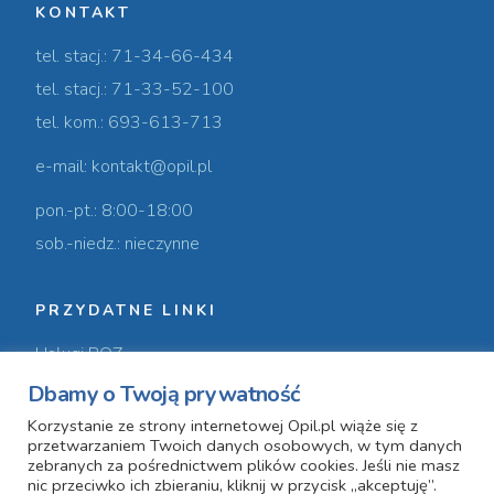
KONTAKT
tel. stacj.: 71-34-66-434
tel. stacj.: 71-33-52-100
tel. kom.: 693-613-713
e-mail: kontakt@opil.pl
pon.-pt.: 8:00-18:00
sob.-niedz.: nieczynne
PRZYDATNE LINKI
Usługi POZ
Dbamy o Twoją prywatność
Usługi prywatne
Korzystanie ze strony internetowej Opil.pl wiąże się z
Nasz zespół
przetwarzaniem Twoich danych osobowych, w tym danych
zebranych za pośrednictwem plików cookies. Jeśli nie masz
nic przeciwko ich zbieraniu, kliknij w przycisk „akceptuję”.
O nas